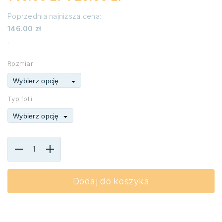
Poprzednia najniższa cena:
Zakres
146.00
zł
cen:
.
od
146.00 zł
do
Rozmiar
723.86 zł
Wybierz opcję
Typ folii
Wybierz opcję
Dodaj do koszyka