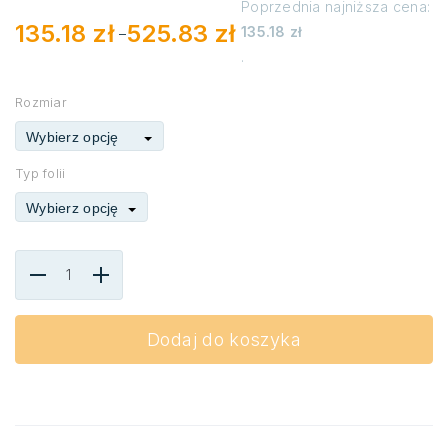
Poprzednia najniższa cena:
135.18
zł
525.83
zł
135.18
zł
–
Zakres
.
cen:
od
135.18 zł
Rozmiar
do
525.83 zł
Wybierz opcję
Typ folii
Wybierz opcję
Dodaj do koszyka