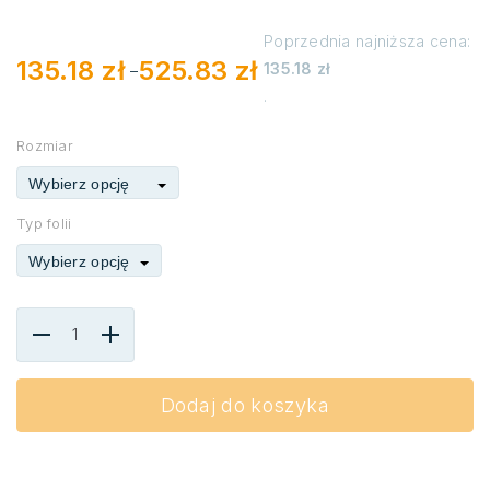
Poprzednia najniższa cena:
135.18
zł
525.83
zł
135.18
zł
–
Zakres
.
cen:
od
135.18 zł
Rozmiar
do
525.83 zł
Wybierz opcję
Typ folii
Wybierz opcję
Dodaj do koszyka