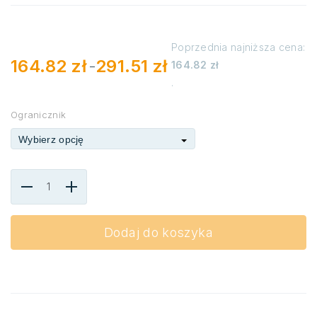
Poprzednia najniższa cena:
164.82
zł
291.51
zł
164.82
zł
–
Zakres
.
cen:
od
164.82 zł
Ogranicznik
do
291.51 zł
Wybierz opcję
Dodaj do koszyka