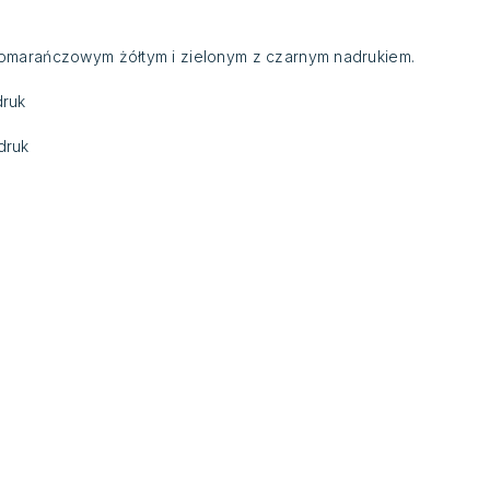
omarańczowym żółtym i zielonym z czarnym nadrukiem.
druk
druk