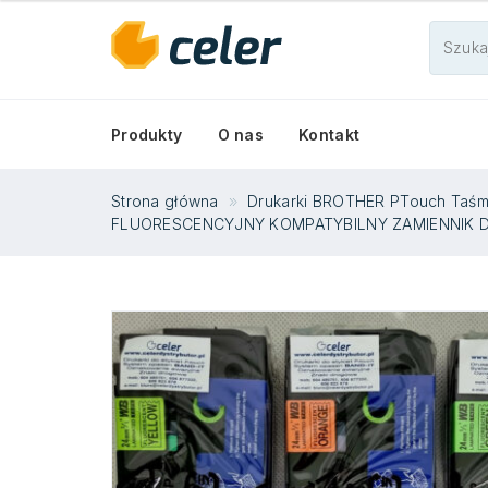
53.63 zł
do
84.13 zł
Produkty
O nas
Kontakt
Strona główna
Drukarki BROTHER PTouch Taś
FLUORESCENCYJNY KOMPATYBILNY ZAMIENNIK 