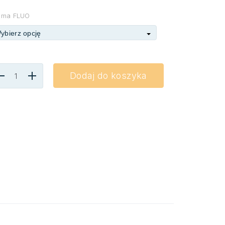
śma FLUO
ybierz opcję
Dodaj do koszyka