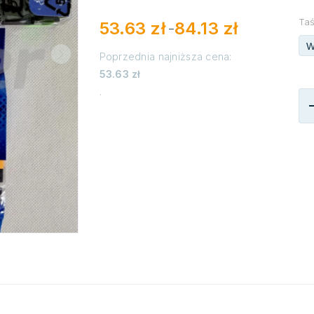
Ta
53.63
zł
84.13
zł
–
W
Poprzednia najniższa cena:
Zakres
53.63
zł
cen:
.
od
53.63 zł
do
84.13 zł