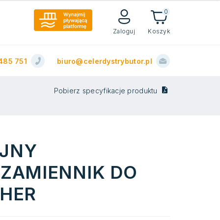
0
Zaloguj
Koszyk
485 751
biuro@celerdystrybutor.pl
Pobierz specyfikacje produktu
JNY
ZAMIENNIK DO
THER