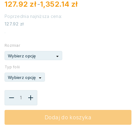
127.92
zł
1,352.14
zł
–
Poprzednia najniższa cena:
Zakres
127.92
zł
cen:
.
od
127.92 zł
do
Rozmiar
1,352.14 zł
Wybierz opcję
Typ folii
Wybierz opcję
Dodaj do koszyka