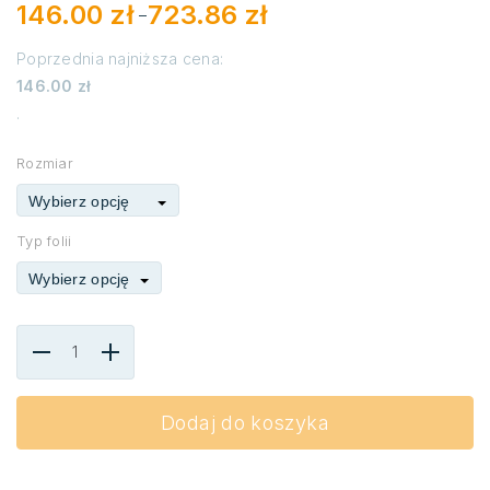
146.00
zł
723.86
zł
–
Poprzednia najniższa cena:
Zakres
146.00
zł
cen:
.
od
146.00 zł
do
Rozmiar
723.86 zł
Wybierz opcję
Typ folii
Wybierz opcję
Dodaj do koszyka