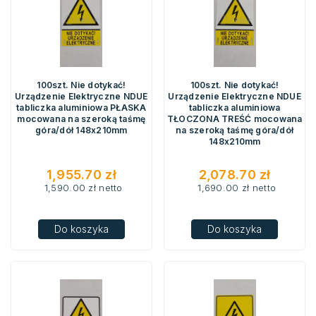
100szt. Nie dotykać!
100szt. Nie dotykać!
Urządzenie Elektryczne NDUE
Urządzenie Elektryczne NDUE
tabliczka aluminiowa PŁASKA
tabliczka aluminiowa
mocowana na szeroką taśmę
TŁOCZONA TREŚĆ mocowana
góra/dół 148x210mm
na szeroką taśmę góra/dół
148x210mm
1,955.70
zł
2,078.70
zł
1,590.00
zł
netto
1,690.00
zł
netto
Do koszyka
Do koszyka