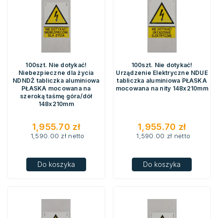
100szt. Nie dotykać!
100szt. Nie dotykać!
Niebezpieczne dla życia
Urządzenie Elektryczne NDUE
NDNDŻ tabliczka aluminiowa
tabliczka aluminiowa PŁASKA
PŁASKA mocowana na
mocowana na nity 148x210mm
szeroką taśmę góra/dół
148x210mm
1,955.70
zł
1,955.70
zł
1,590.00
zł
netto
1,590.00
zł
netto
Do koszyka
Do koszyka