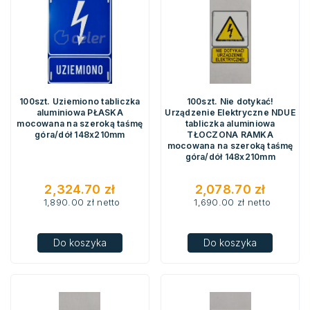
100szt. Uziemiono tabliczka
100szt. Nie dotykać!
aluminiowa PŁASKA
Urządzenie Elektryczne NDUE
mocowana na szeroką taśmę
tabliczka aluminiowa
góra/dół 148x210mm
TŁOCZONA RAMKA
mocowana na szeroką taśmę
góra/dół 148x210mm
2,324.70
zł
2,078.70
zł
1,890.00
zł
netto
1,690.00
zł
netto
Do koszyka
Do koszyka