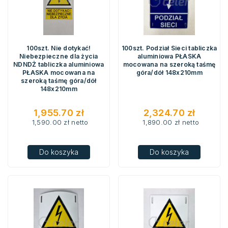
100szt. Nie dotykać!
100szt. Podział Sieci tabliczka
Niebezpieczne dla życia
aluminiowa PŁASKA
NDNDŻ tabliczka aluminiowa
mocowana na szeroką taśmę
PŁASKA mocowana na
góra/dół 148x210mm
szeroką taśmę góra/dół
148x210mm
1,955.70
zł
2,324.70
zł
1,590.00
zł
netto
1,890.00
zł
netto
Do koszyka
Do koszyka