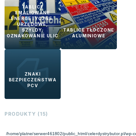
TABLICE
EMALIOWANE
ENERGETYCZNE,
URZĘDOWE,
SZYLDY,
TABLICE TŁOCZONE
OZNAKOWANIE ULIC
ALUMINIOWE
ZNAKI
BEZPIECZEŃSTWA
PCV
PRODUKTY (15)
/home/platne/serwer461802/public_html/celerdystrybutor.pl/wp-co