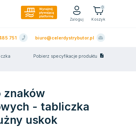
0
Zaloguj
Koszyk
485 751
biuro@celerdystrybutor.pl
iczka
Pobierz specyfikacje produktu
o znaków
wych - tabliczka
użny uskok