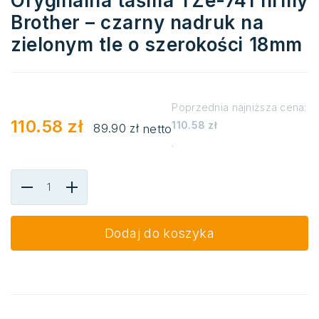
Oryginalna taśma TZe-741 firmy
Brother – czarny nadruk na
zielonym tle o szerokości 18mm
Poprzednia najniższa cena:
110.58
zł
110.58
zł
89.90
zł
netto
.
Dodaj do koszyka