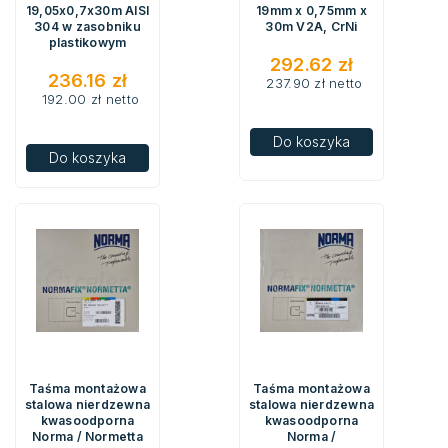
19,05x0,7x30m AISI
19mm x 0,75mm x
304 w zasobniku
30m V2A, CrNi
plastikowym
292.62
zł
236.16
zł
237.90
zł
netto
192.00
zł
netto
Do koszyka
Do koszyka
Taśma montażowa
Taśma montażowa
stalowa nierdzewna
stalowa nierdzewna
kwasoodporna
kwasoodporna
Norma / Normetta
Norma /