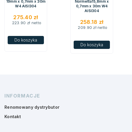
19mm x 0,7mm x 30m
Normetta15,8mm x
W4 AISI304
0,7mm x 30m W4
AISI304
275.40
zł
258.18
zł
223.90
zł
netto
209.90
zł
netto
Do koszyka
Do koszyka
INFORMACJE
Renomowany dystrybutor
Kontakt