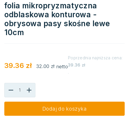
folia mikropryzmatyczna
odblaskowa konturowa -
obrysowa pasy skośne lewe
10cm
Poprzednia najniższa cena:
39.36
zł
39.36
zł
32.00
zł
netto
.
Dodaj do koszyka