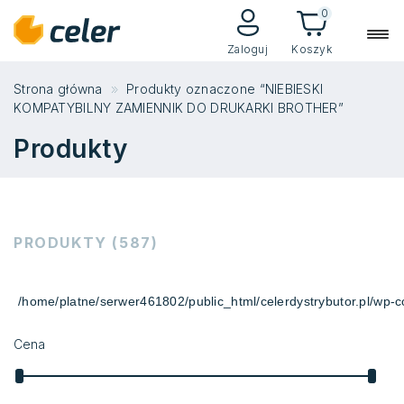
0
Zaloguj
Koszyk
Strona główna
Produkty oznaczone “NIEBIESKI
KOMPATYBILNY ZAMIENNIK DO DRUKARKI BROTHER”
Produkty
PRODUKTY (587)
/home/platne/serwer461802/public_html/celerdystrybutor.pl/wp-co
Cena