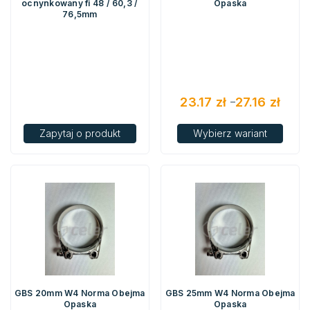
ocnynkowany fi 48 / 60,3 /
Opaska
76,5mm
23.17
zł
27.16
zł
–
Zakres
Zapytaj o produkt
Wybierz wariant
cen:
od
23.17 zł
do
27.16 zł
GBS 20mm W4 Norma Obejma
GBS 25mm W4 Norma Obejma
Opaska
Opaska