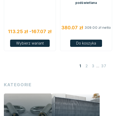
podświetlana
380.07
zł
309.00
zł
netto
113.25
zł
167.07
zł
–
Zakres
Wybierz wariant
Do koszyka
cen:
od
113.25 zł
do
167.07 zł
1
2
3
…
37
KATEGORIE