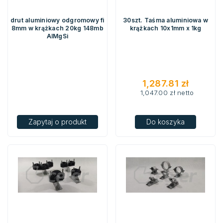
drut aluminiowy odgromowy fi
30szt. Taśma aluminiowa w
8mm w krążkach 20kg 148mb
krążkach 10x1mm x 1kg
AlMgSi
1,287.81
zł
1,047.00
zł
netto
Zapytaj o produkt
Do koszyka