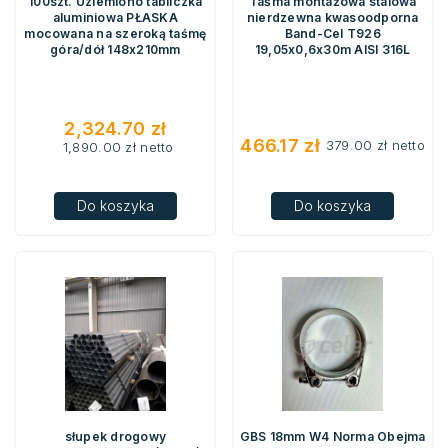
100szt. Uziemiono tabliczka
Taśma montażowa stalowa
aluminiowa PŁASKA
nierdzewna kwasoodporna
mocowana na szeroką taśmę
Band-Cel T926
góra/dół 148x210mm
19,05x0,6x30m AISI 316L
2,324.70
zł
466.17
zł
379.00
zł
netto
1,890.00
zł
netto
Do koszyka
Do koszyka
słupek drogowy
GBS 18mm W4 Norma Obejma