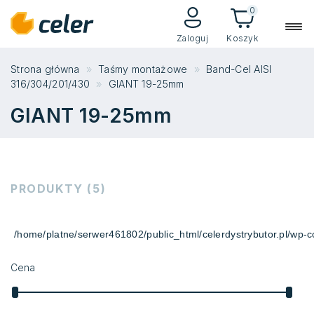
0
Zaloguj
Koszyk
Strona główna
Taśmy montażowe
Band-Cel AISI
316/304/201/430
GIANT 19-25mm
GIANT 19-25mm
PRODUKTY (5)
/home/platne/serwer461802/public_html/celerdystrybutor.pl/wp-co
Cena