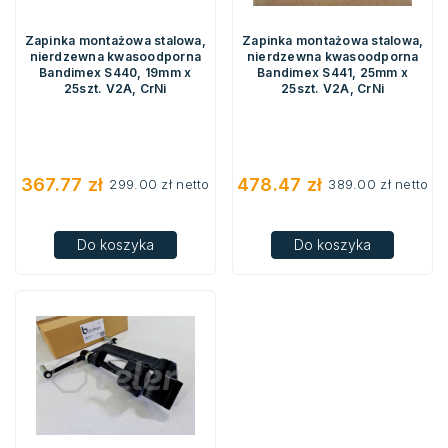
Zapinka montażowa stalowa,
Zapinka montażowa stalowa,
nierdzewna kwasoodporna
nierdzewna kwasoodporna
Bandimex S440, 19mm x
Bandimex S441, 25mm x
25szt. V2A, CrNi
25szt. V2A, CrNi
367.77
zł
478.47
zł
299.00
zł
netto
389.00
zł
netto
Do koszyka
Do koszyka