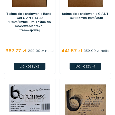
Taśma do bandowania Band-
taśma do bandowania GIANT
Cel GIANT T430
T431 25mm/1mm/30m
19mm/1mm/30m Taśma do
mocowania trakcji
tramwajowej
367.77
zł
441.57
zł
299.00
zł
netto
359.00
zł
netto
Do koszyka
Do koszyka